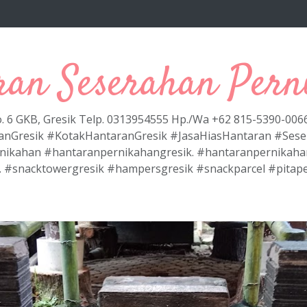
ran Seserahan Pern
No. 6 GKB, Gresik Telp. 0313954555 Hp./Wa +62 815-5390-00
anGresik #KotakHantaranGresik #JasaHiasHantaran #Ses
nikahan #hantaranpernikahangresik. #hantaranpernikaha
. #snacktowergresik #hampersgresik #snackparcel #pitap