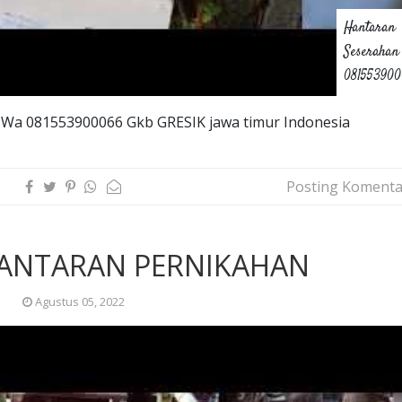
Hantaran
Seserahan
08155390
 Wa 081553900066 Gkb GRESIK jawa timur Indonesia
Posting Komenta
HANTARAN PERNIKAHAN
Agustus 05, 2022