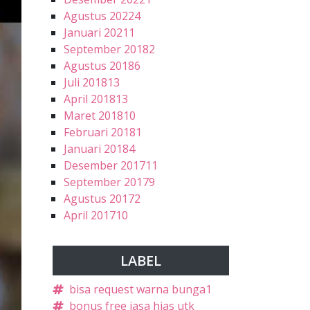
Agustus 2022
4
Januari 2021
1
September 2018
2
Agustus 2018
6
Juli 2018
13
April 2018
13
Maret 2018
10
Februari 2018
1
Januari 2018
4
Desember 2017
11
September 2017
9
Agustus 2017
2
April 2017
10
LABEL
bisa request warna bunga
1
bonus free jasa hias utk