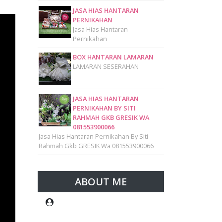
JASA HIAS HANTARAN
PERNIKAHAN
Jasa Hias Hantaran
Pernikahan
BOX HANTARAN LAMARAN
LAMARAN SESERAHAN
JASA HIAS HANTARAN
PERNIKAHAN BY SITI
RAHMAH GKB GRESIK WA
081553900066
Jasa Hias Hantaran Pernikahan By Siti
Rahmah Gkb GRESIK Wa 081553900066
ABOUT ME