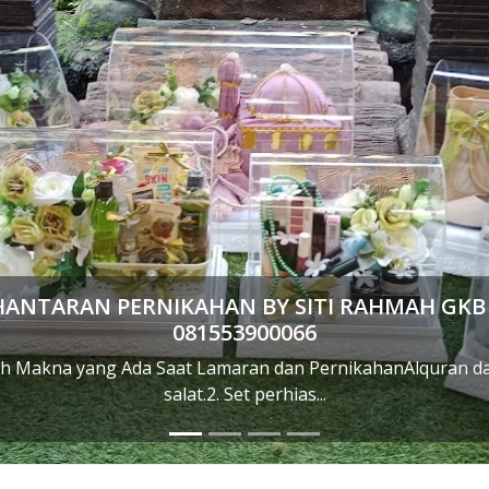
as Hantaran Pernikahan By Siti Rahmah Gkb G
081553900066
...