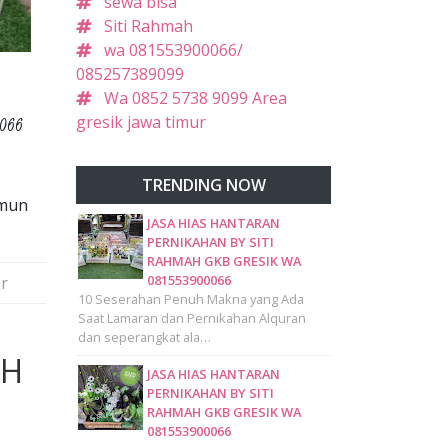
sewa bisa
Siti Rahmah
wa 081553900066/
085257389099
Wa 0852 5738 9099 Area
gresik jawa timur
0066
TRENDING NOW
amun
JASA HIAS HANTARAN
PERNIKAHAN BY SITI
RAHMAH GKB GRESIK WA
081553900066
r
10 Seserahan Penuh Makna yang Ada
Saat Lamaran dan Pernikahan Alquran
dan seperangkat ala…
AH
JASA HIAS HANTARAN
PERNIKAHAN BY SITI
RAHMAH GKB GRESIK WA
081553900066