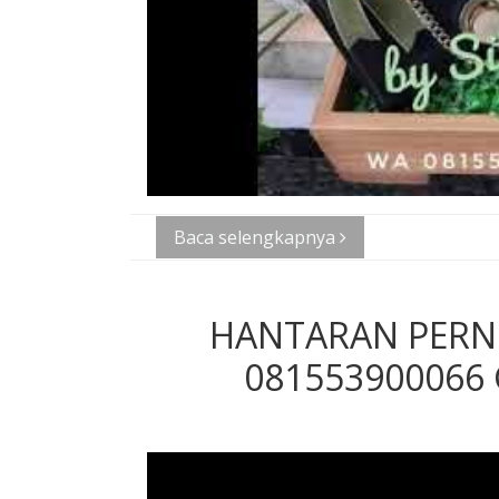
Baca selengkapnya
HANTARAN PERNI
081553900066 