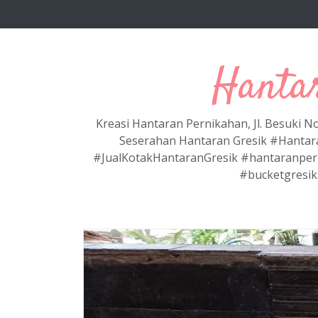
Langsung ke konten utama
Hanta
Kreasi Hantaran Pernikahan, Jl. Besuki 
Seserahan Hantaran Gresik #Hantar
#JualKotakHantaranGresik #hantaranper
#bucketgresik