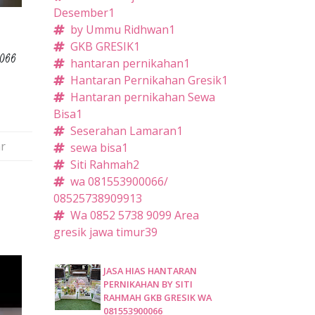
Desember
1
by Ummu Ridhwan
1
GKB GRESIK
1
0066
hantaran pernikahan
1
Hantaran Pernikahan Gresik
1
Hantaran pernikahan Sewa
Bisa
1
Seserahan Lamaran
1
r
sewa bisa
1
Siti Rahmah
2
wa 081553900066/
085257389099
13
Wa 0852 5738 9099 Area
gresik jawa timur
39
JASA HIAS HANTARAN
PERNIKAHAN BY SITI
RAHMAH GKB GRESIK WA
081553900066