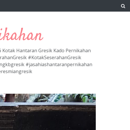
ikahan
66 Kotak Hantaran Gresik Kado Pernikahan
erahanGresik #KotakSeserahanGresik
ngkbgresik #jasahiashantaranpernikahan
eresmiangresik