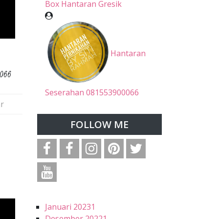
Box Hantaran Gresik
Hantaran
0066
Seserahan 081553900066
r
FOLLOW ME
Januari 2023
1
Desember 2022
1