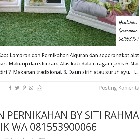
Hantaran
Seserahan
08155390
aat Lamaran dan Pernikahan Alquran dan seperangkat alat
akaian. Makeup dan skincare Alas kaki dalam ragam jenis 6. N
iri 7. Makanan tradisional. 8. Daun sirih atau suruh ayu. H…
Posting Komenta
N PERNIKAHAN BY SITI RAHM
IK WA 081553900066