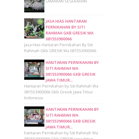
LAMARAN SESERAHAN
JASA HIAS HANTARAN
PERNIKAHAN BY SITI
RAHMAH GKB GRESIK WA
081553900066
Jasa Hias Hantaran Pernikahan By Siti
Rahmah Gkb GRESIK Wa 081553900066
HANTARAN PERNIKAHAN BY
SITI RAHMAH WA
081553900066 GKB GRESIK
JAWA TIMUR...
Hantaran Pernikahan by Siti Rahmah Wa
081553900066 Gkb Gresik Jawa Timur
Indonesia
HANTARAN PERNIKAHAN BY
SITI RAHMAH WA
081553900066 GKB GRESIK
JAWA TIMUR...
hantaran Pernikahan by Siti Rahmah Wa
081553900066 Gkb GRESIK jawa timur