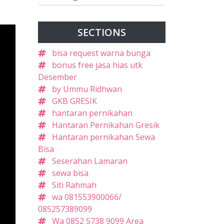
SECTIONS
bisa request warna bunga
bonus free jasa hias utk
Desember
by Ummu Ridhwan
GKB GRESIK
hantaran pernikahan
Hantaran Pernikahan Gresik
Hantaran pernikahan Sewa
Bisa
Seserahan Lamaran
sewa bisa
Siti Rahmah
wa 081553900066/
085257389099
Wa 0852 5738 9099 Area