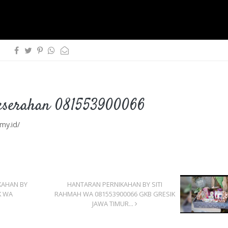
eserahan 081553900066
my.id/
KAHAN BY
HANTARAN PERNIKAHAN BY SITI
K WA
RAHMAH WA 081553900066 GKB GRESIK
JAWA TIMUR...