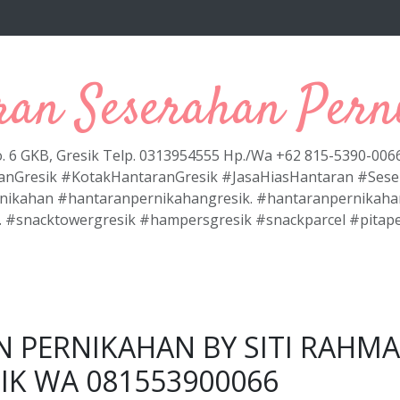
ran Seserahan Pern
No. 6 GKB, Gresik Telp. 0313954555 Hp./Wa +62 815-5390-00
anGresik #KotakHantaranGresik #JasaHiasHantaran #Ses
nikahan #hantaranpernikahangresik. #hantaranpernikaha
. #snacktowergresik #hampersgresik #snackparcel #pitap
N PERNIKAHAN BY SITI RAHM
IK WA 081553900066