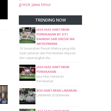
gresik jawa timur
TRENDING NOW
JASA HIAS HANTARAN
PERNIKAHAN BY SITI
RAHMAH GKB GRESIK WA
081553900066
10 Seserahan Penuh Makna yang Ada
Saat Lamaran dan Pernikahan Alquran
dan seperangkat ala…
JASA HIAS HANTARAN
PERNIKAHAN
Jasa Hias Hantaran
Pernikahan
BOX HANTARAN LAMARAN
LAMARAN SESERAHAN