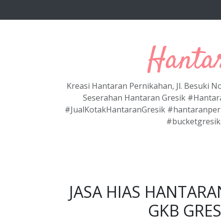
Langsung ke konten utama
Hanta
Kreasi Hantaran Pernikahan, Jl. Besuki 
Seserahan Hantaran Gresik #Hantar
#JualKotakHantaranGresik #hantaranper
#bucketgresik
JASA HIAS HANTARA
GKB GRES