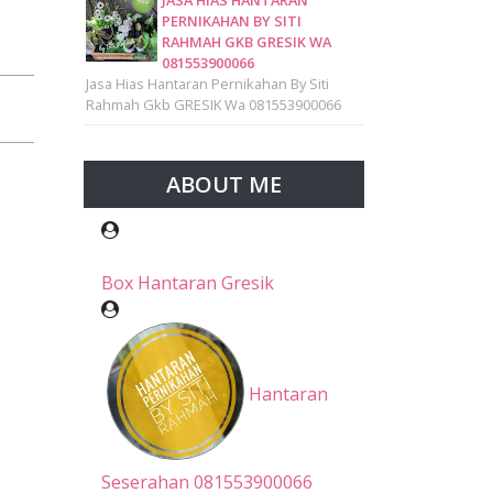
JASA HIAS HANTARAN
PERNIKAHAN BY SITI
RAHMAH GKB GRESIK WA
081553900066
Jasa Hias Hantaran Pernikahan By Siti
Rahmah Gkb GRESIK Wa 081553900066
ABOUT ME
Box Hantaran Gresik
Hantaran
Seserahan 081553900066