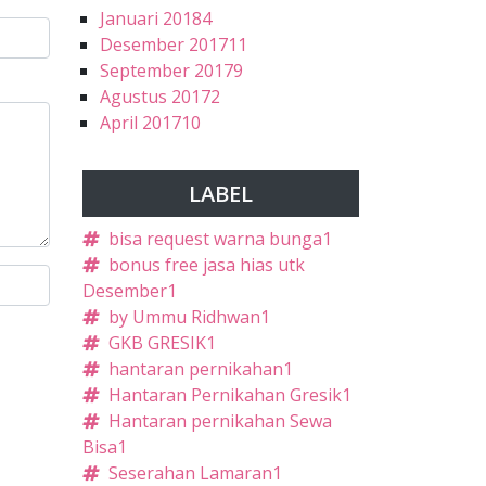
Januari 2018
4
Desember 2017
11
September 2017
9
Agustus 2017
2
April 2017
10
LABEL
bisa request warna bunga
1
bonus free jasa hias utk
Desember
1
by Ummu Ridhwan
1
GKB GRESIK
1
hantaran pernikahan
1
Hantaran Pernikahan Gresik
1
Hantaran pernikahan Sewa
Bisa
1
Seserahan Lamaran
1