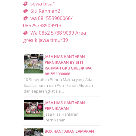
sewa bisa
1
Siti Rahmah
2
wa 081553900066/
085257389099
13
Wa 0852 5738 9099 Area
gresik jawa timur
39
JASA HIAS HANTARAN
PERNIKAHAN BY SITI
RAHMAH GKB GRESIK WA
081553900066
10 Seserahan Penuh Makna yang Ada
Saat Lamaran dan Pernikahan Alquran
dan seperangkat ala…
JASA HIAS HANTARAN
PERNIKAHAN
Jasa Hias Hantaran
Pernikahan
BOX HANTARAN LAMARAN