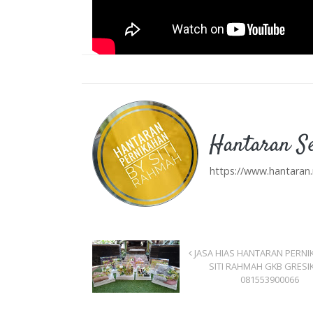
Hantaran S
https://www.hantaran.
JASA HIAS HANTARAN PERNI
SITI RAHMAH GKB GRESI
081553900066