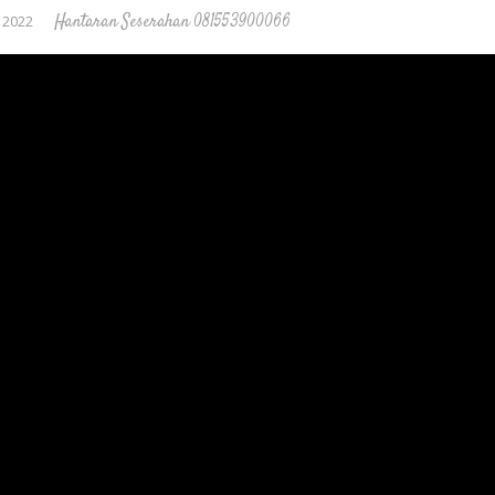
Hantaran Seserahan 081553900066
 2022