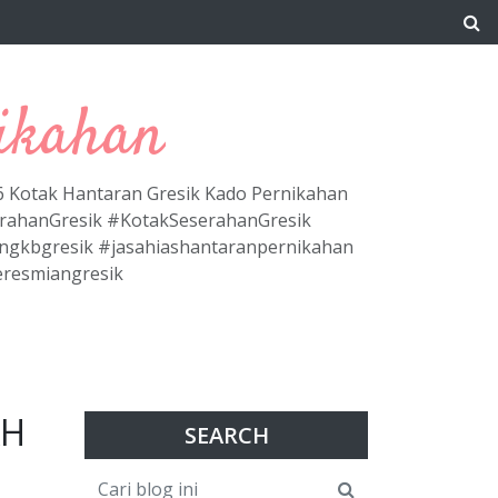
ikahan
66 Kotak Hantaran Gresik Kado Pernikahan
erahanGresik #KotakSeserahanGresik
ngkbgresik #jasahiashantaranpernikahan
eresmiangresik
AH
SEARCH