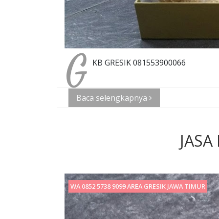
G
KB GRESIK 081553900066
Baca selengkapnya
JASA
WA 0852 5738 9099 AREA GRESIK JAWA TIMUR