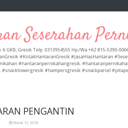
ran Seserahan Pern
No. 6 GKB, Gresik Telp. 0313954555 Hp./Wa +62 815-5390-00
anGresik #KotakHantaranGresik #JasaHiasHantaran #Ses
nikahan #hantaranpernikahangresik. #hantaranpernikaha
. #snacktowergresik #hampersgresik #snackparcel #pitap
ARAN PENGANTIN
Maret 13, 2018