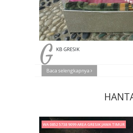
G
KB GRESIK
Baca selengkapnya
HANT
WA 0852 5738 9099 AREA GRESIK JAWA TIMUR