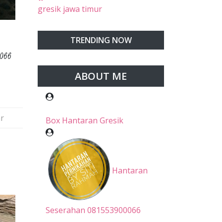
gresik jawa timur
TRENDING NOW
0066
ABOUT ME
r
Box Hantaran Gresik
Hantaran
Seserahan 081553900066