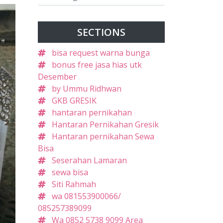
SECTIONS
bisa request warna bunga
bonus free jasa hias utk
Desember
by Ummu Ridhwan
GKB GRESIK
hantaran pernikahan
Hantaran Pernikahan Gresik
Hantaran pernikahan Sewa
Bisa
Seserahan Lamaran
sewa bisa
Siti Rahmah
wa 081553900066/
085257389099
Wa 0852 5738 9099 Area