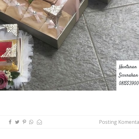
Hantaran
Seserahan
08155390
Posting Komenta