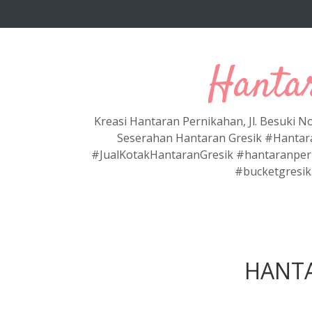
Langsung ke konten utama
Hanta
Kreasi Hantaran Pernikahan, Jl. Besuki 
Seserahan Hantaran Gresik #Hantar
#JualKotakHantaranGresik #hantaranper
#bucketgresik
HANT