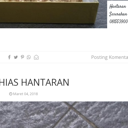
Hantaran
Seserahan
08155390
Posting Komenta
 HIAS HANTARAN
Maret 04, 2018