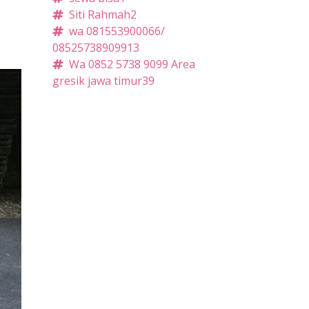
Siti Rahmah
2
wa 081553900066/
085257389099
13
Wa 0852 5738 9099 Area
gresik jawa timur
39