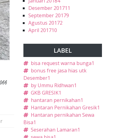
Januari 2018
4
Desember 2017
11
September 2017
9
Agustus 2017
2
April 2017
10
LABEL
bisa request warna bunga
1
bonus free jasa hias utk
Desember
1
0066
by Ummu Ridhwan
1
GKB GRESIK
1
hantaran pernikahan
1
Hantaran Pernikahan Gresik
1
Hantaran pernikahan Sewa
r
Bisa
1
Seserahan Lamaran
1
sewa bisa
1