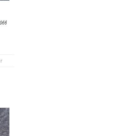
0066
r