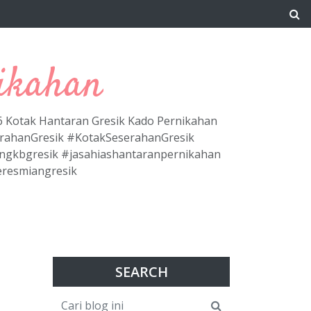
ikahan
66 Kotak Hantaran Gresik Kado Pernikahan
erahanGresik #KotakSeserahanGresik
ngkbgresik #jasahiashantaranpernikahan
eresmiangresik
SEARCH