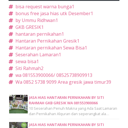
bisa request warna bunga
1
bonus free jasa hias utk Desember
1
by Ummu Ridhwan
1
GKB GRESIK
1
hantaran pernikahan
1
Hantaran Pernikahan Gresik
1
Hantaran pernikahan Sewa Bisa
1
Seserahan Lamaran
1
sewa bisa
1
Siti Rahmah
2
wa 081553900066/ 085257389099
13
Wa 0852 5738 9099 Area gresik jawa timur
39
JASA HIAS HANTARAN PERNIKAHAN BY SITI
RAHMAH GKB GRESIK WA 081553900066
10 Seserahan Penuh Makna yang Ada Saat Lamaran
dan Pernikahan Alquran dan seperangkat ala…
JASA HIAS HANTARAN PERNIKAHAN BY SITI