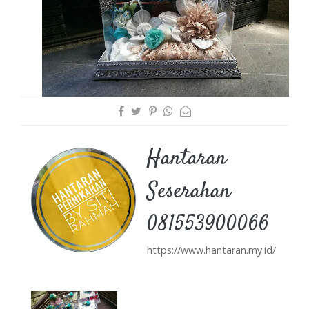
Hantaran
Seserahan
081553900066
https://www.hantaran.my.id/