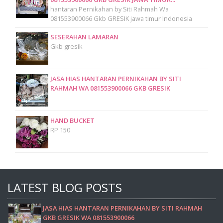
hantaran Pernikahan by Siti Rahmah Wa
081553900066 Gkb GRESIK jawa timur Indonesia
SESERAHAN LAMARAN
Gkb gresik
JASA HIAS HANTARAN PERNIKAHAN BY SITI
RAHMAH WA 081553900066 GKB GRESIK
HAND BUCKET
RP 150
LATEST BLOG POSTS
JASA HIAS HANTARAN PERNIKAHAN BY SITI RAHMAH
GKB GRESIK WA 081553900066