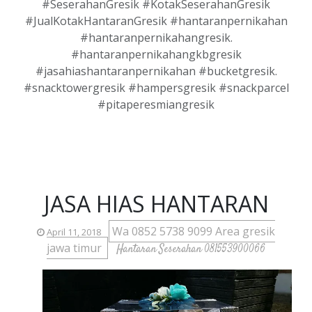
#SeserahanGresik #KotakSeserahanGresik
#JualKotakHantaranGresik #hantaranpernikahan
#hantaranpernikahangresik.
#hantaranpernikahangkbgresik
#jasahiashantaranpernikahan #bucketgresik.
#snacktowergresik #hampersgresik #snackparcel
#pitaperesmiangresik
JASA HIAS HANTARAN
Wa 0852 5738 9099 Area gresik
April 11, 2018
jawa timur
Hantaran Seserahan 081553900066