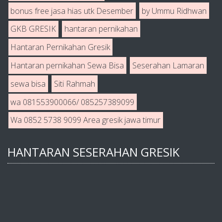
bonus free jasa hias utk Desember
by Ummu Ridhwan
GKB GRESIK
hantaran pernikahan
Hantaran Pernikahan Gresik
Hantaran pernikahan Sewa Bisa
Seserahan Lamaran
sewa bisa
Siti Rahmah
wa 081553900066/ 085257389099
Wa 0852 5738 9099 Area gresik jawa timur
HANTARAN SESERAHAN GRESIK